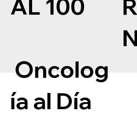
AL 100
Oncolog
ía al Día