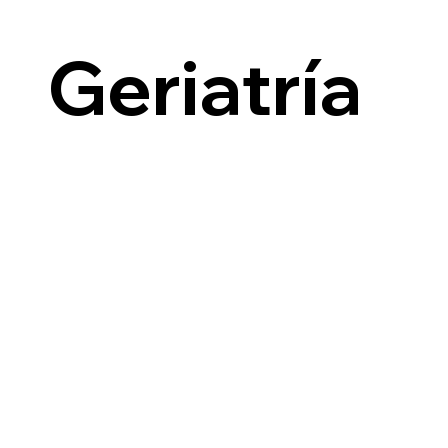
i
Geriatría