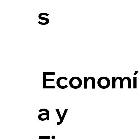
s
Economí
a y