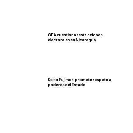
OEA cuestiona restricciones
electorales en Nicaragua
Keiko Fujimori promete respeto a
poderes del Estado