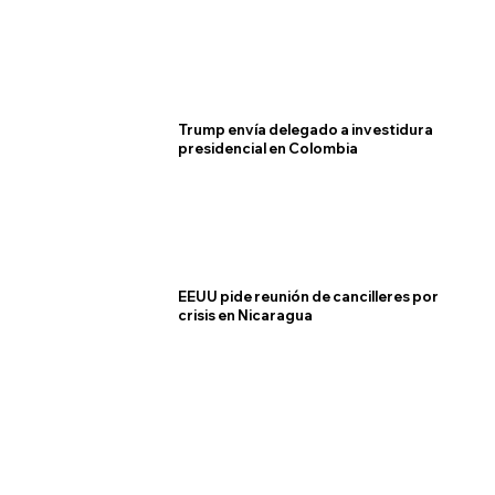
Trump envía delegado a investidura
presidencial en Colombia
EEUU pide reunión de cancilleres por
crisis en Nicaragua