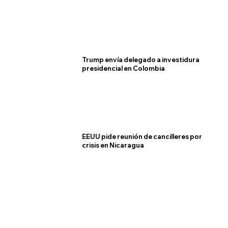
Trump envía delegado a investidura
presidencial en Colombia
EEUU pide reunión de cancilleres por
crisis en Nicaragua