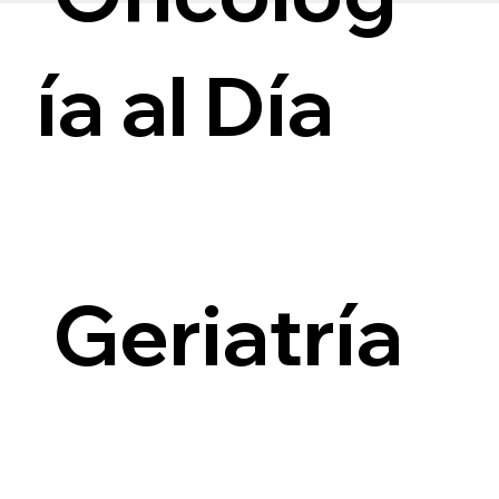
ía al Día
i
Geriatría