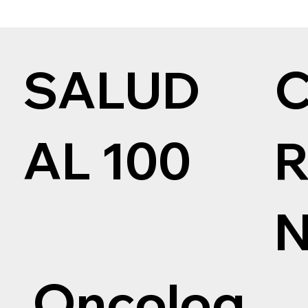
SALUD
AL 100
Oncolog