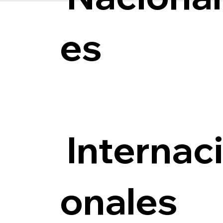
es
Internac
onales