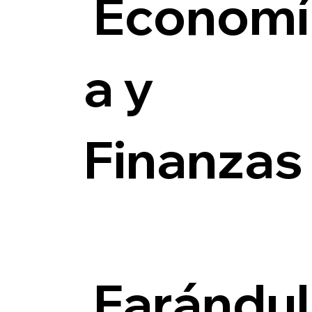
Economí
a y
Finanzas
Farándul