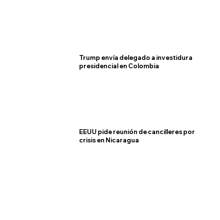
Trump envía delegado a investidura
presidencial en Colombia
EEUU pide reunión de cancilleres por
crisis en Nicaragua