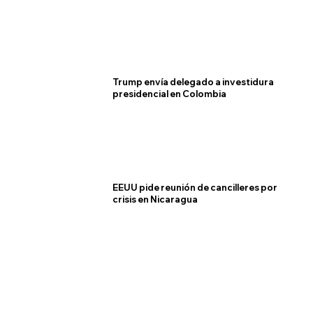
Trump envía delegado a investidura
presidencial en Colombia
EEUU pide reunión de cancilleres por
crisis en Nicaragua