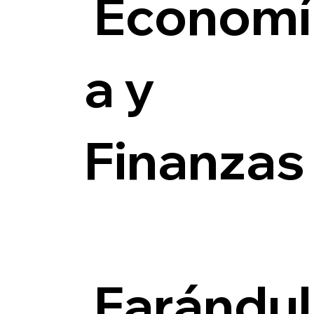
Economí
a y
Finanzas
Farándul