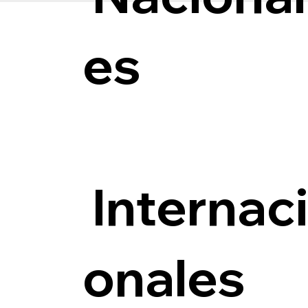
es
Internac
onales