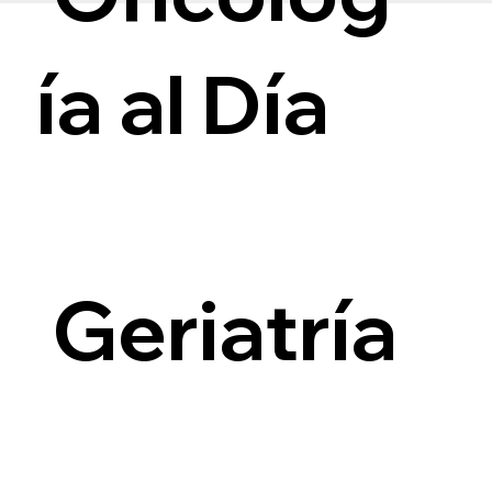
ía al Día
i
Geriatría