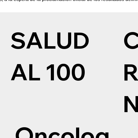
SALUD
AL 100
Oncolog