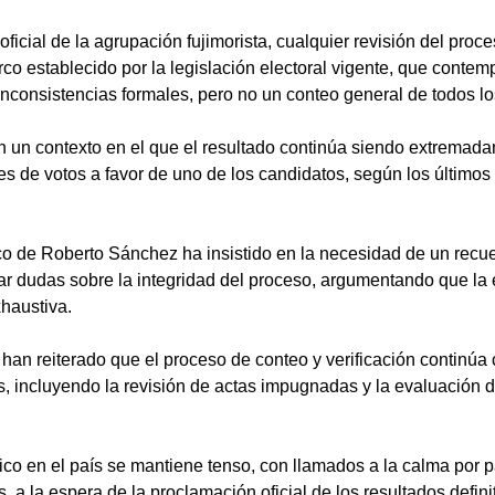
ficial de la agrupación fujimorista, cualquier revisión del proc
co establecido por la legislación electoral vigente, que contem
nconsistencias formales, pero no un conteo general de todos lo
n un contexto en el que el resultado continúa siendo extremada
s de votos a favor de uno de los candidatos, según los últimos
tico de Roberto Sánchez ha insistido en la necesidad de un recu
ar dudas sobre la integridad del proceso, argumentando que la 
haustiva.
 han reiterado que el proceso de conteo y verificación continúa 
, incluyendo la revisión de actas impugnadas y la evaluación 
ítico en el país se mantiene tenso, con llamados a la calma por pa
, a la espera de la proclamación oficial de los resultados defini