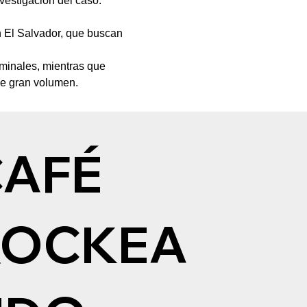
nvestigación del caso.
n El Salvador, que buscan 
iminales, mientras que 
 de gran volumen.
CAFÉ
ROCKEA