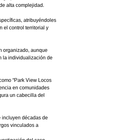
de alta complejidad.
specíficas, atribuyéndoles 
l control territorial y 
en organizado, aunque 
la individualización de 
s como “Park View Locos 
esencia en comunidades 
ura un cabecilla del 
e incluyen décadas de 
argos vinculados a 