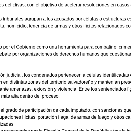
s delictivas, con el objetivo de acelerar resoluciones en casos 
s tribunales agrupan a los acusados por células o estructuras e
ta, homicidio, tenencia de armas y otros ilícitos relacionados con e
do por el Gobierno como una herramienta para combatir el crim
debate por organizaciones de derechos humanos que cuestionan 
ón judicial, los condenados pertenecen a células identificada
 en distintas zonas del territorio salvadoreño y mantenían pr
ante amenazas, extorsión y violencia. Entre los sentenciados fig
 más alta dentro del proceso.
el grado de participación de cada imputado, con sanciones qu
upaciones ilícitas, portación ilegal de armas de fuego y otros c
nizadas.