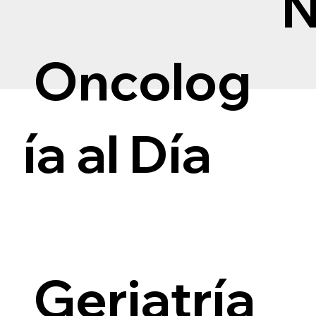
Oncolog
ía al Día
i
Geriatría