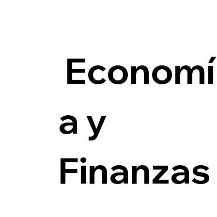
Economí
a y
Finanzas