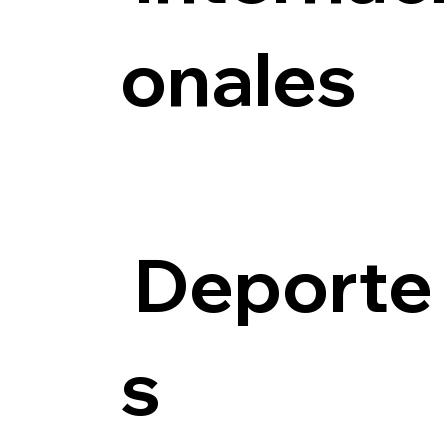
onales
Deporte
s