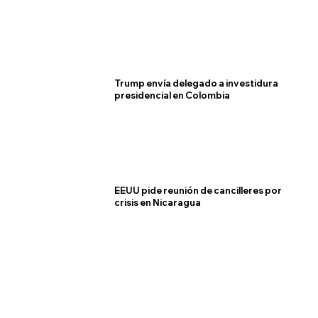
Trump envía delegado a investidura
presidencial en Colombia
EEUU pide reunión de cancilleres por
crisis en Nicaragua