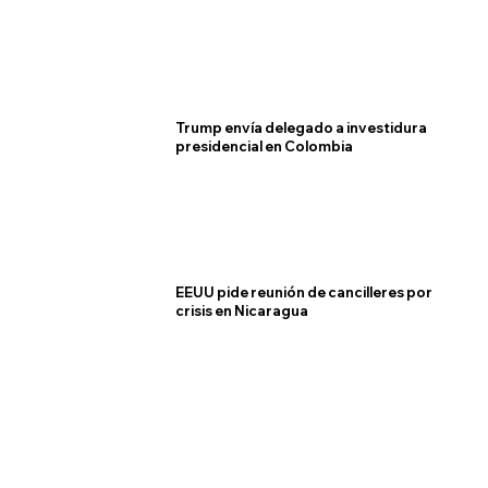
Trump envía delegado a investidura
presidencial en Colombia
EEUU pide reunión de cancilleres por
crisis en Nicaragua