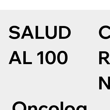
SALUD
AL 100
Oncolog