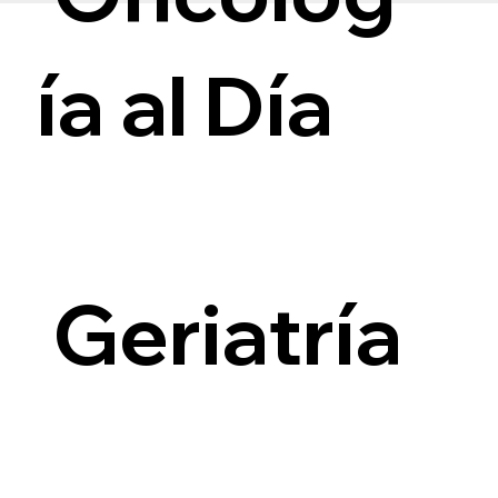
ía al Día
i
Geriatría