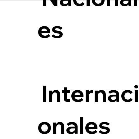
es
Internac
onales