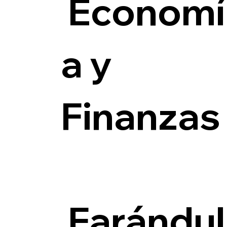
Economí
a y
Finanzas
Farándul