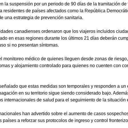
n la suspensión por un periodo de 90 días de la tramitación de 
a residentes de países afectados como la República Democrát
e una estrategia de prevención sanitaria.
ridades canadienses ordenaron que los viajeros incluidos ciuda
do en esas regiones durante los últimos 21 días deberán cump
cluso si no presentan síntomas.
el monitoreo médico de quienes lleguen desde zonas de riesgo,
ntomas y alojamiento controlado para quienes no cuenten con co
señalado que estas medidas son temporales y responden a un 
pagación en su territorio sigue siendo considerado bajo. Ademá
 internacionales de salud para el seguimiento de la situación
rnacionales han advertido sobre el aumento de casos sospechoso
 países a reforzar sus protocolos de ingreso y control fronteriz