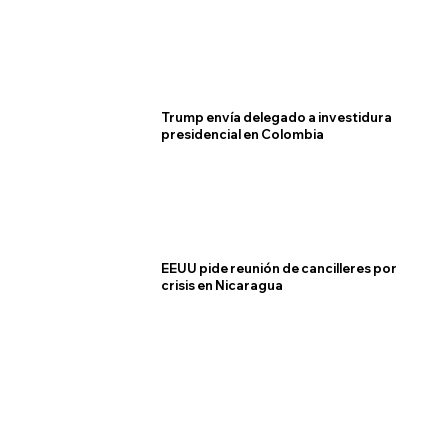
Trump envía delegado a investidura
presidencial en Colombia
EEUU pide reunión de cancilleres por
crisis en Nicaragua