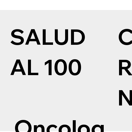
SALUD
AL 100
Oncolog