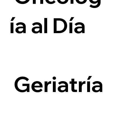
ía al Día
i
Geriatría