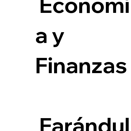
Economí
a y
Finanzas
Farándul