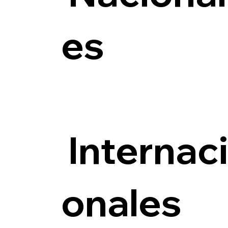
es
Internac
onales