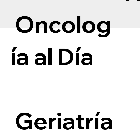
Oncolog
ía al Día
i
Geriatría