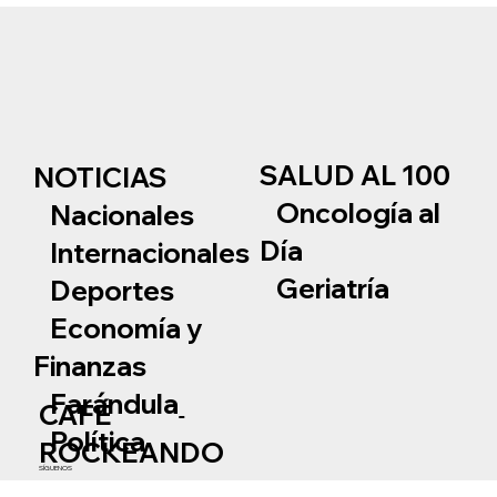
SALUD AL 100
NOTICIAS
Oncología al
Nacionales
Día
Internacionales
Geriatría
Deportes
Economía y
Finanzas
Farándula
CAFÉ
Política
ROCKEANDO
SÍGUENOS