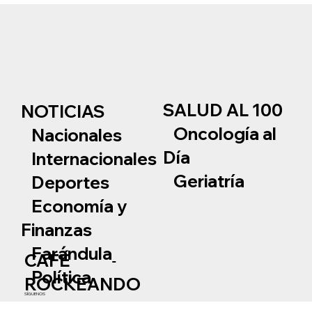
SALUD AL 100
NOTICIAS
Oncología al
Nacionales
Día
Internacionales
Geriatría
Deportes
Economía y
Finanzas
Farándula
CAFÉ
Política
ROCKEANDO
SÍGUENOS