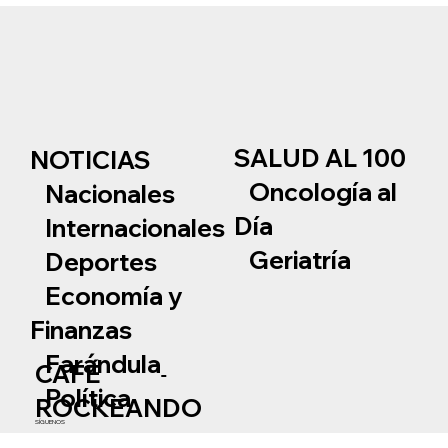
SALUD AL 100
NOTICIAS
Oncología al
Nacionales
Día
Internacionales
Geriatría
Deportes
Economía y
Finanzas
Farándula
CAFÉ
Política
ROCKEANDO
SÍGUENOS