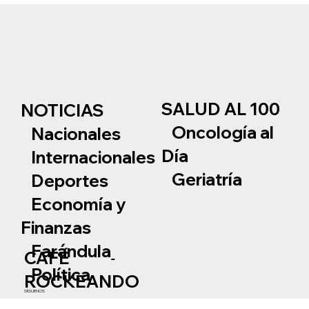
SALUD AL 100
NOTICIAS
Oncología al
Nacionales
Día
Internacionales
Geriatría
Deportes
Economía y
Finanzas
Farándula
CAFÉ
Política
ROCKEANDO
SÍGUENOS