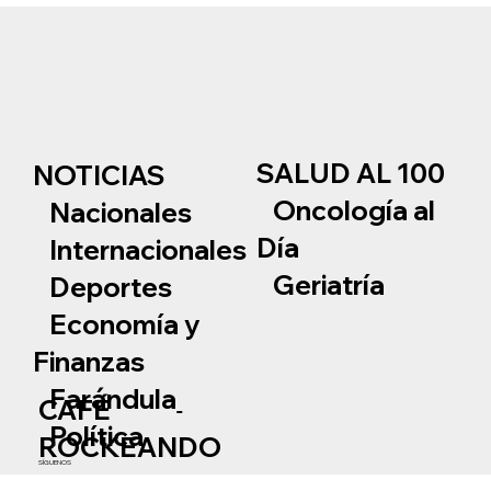
SALUD AL 100
NOTICIAS
Oncología al
Nacionales
Día
Internacionales
Geriatría
Deportes
Economía y
Finanzas
Farándula
CAFÉ
Política
ROCKEANDO
SÍGUENOS