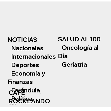
SALUD AL 100
NOTICIAS
Oncología al
Nacionales
Día
Internacionales
Geriatría
Deportes
Economía y
Finanzas
Farándula
CAFÉ
Política
ROCKEANDO
SÍGUENOS