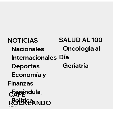
SALUD AL 100
NOTICIAS
Oncología al
Nacionales
Día
Internacionales
Geriatría
Deportes
Economía y
Finanzas
Farándula
CAFÉ
Política
ROCKEANDO
SÍGUENOS