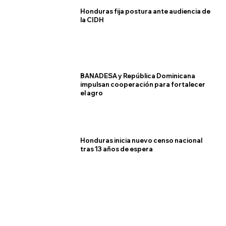
Honduras fija postura ante audiencia de
la CIDH
BANADESA y República Dominicana
impulsan cooperación para fortalecer
el agro
Honduras inicia nuevo censo nacional
tras 13 años de espera