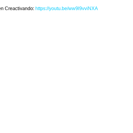
en Creactivando: 
https://youtu.be/ww9l9vviNXA