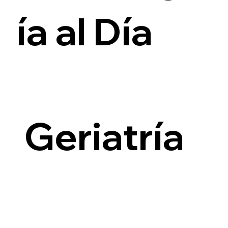
ía al Día
i
Geriatría