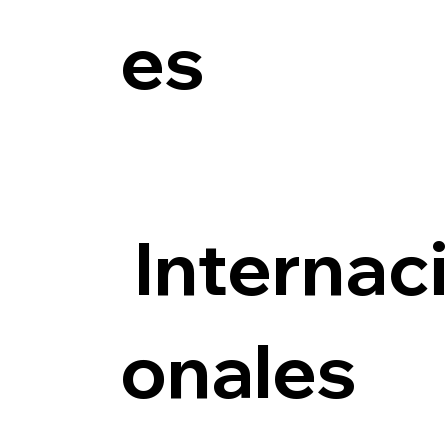
es
Internac
onales