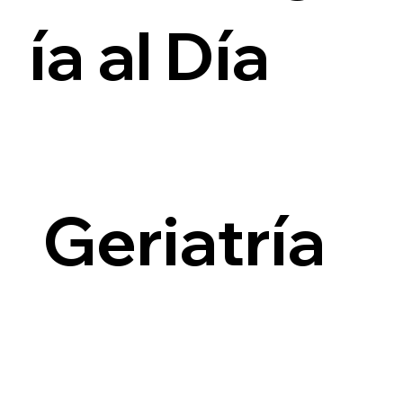
ía al Día
i
Geriatría