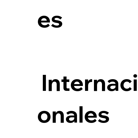
es
Internac
onales