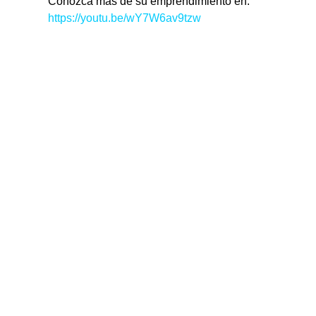
Conozca mas de su emprendimiento en: 
https://youtu.be/wY7W6av9tzw