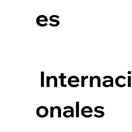
es
Internac
onales