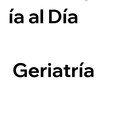
ía al Día
i
Geriatría