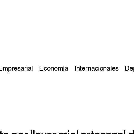
Empresarial
Economía
Internacionales
De
a por llevar miel artesanal d