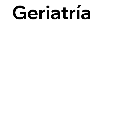
i
Geriatría