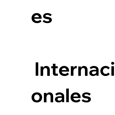
es
Internac
onales