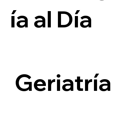
ía al Día
i
Geriatría