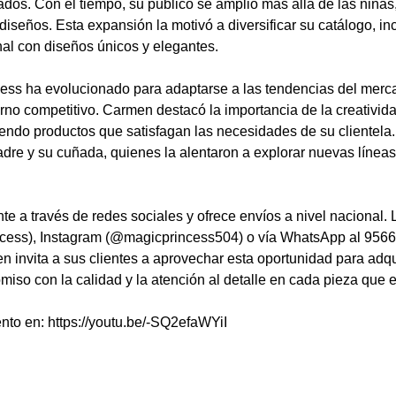
dos. Con el tiempo, su público se amplió más allá de las niñas
diseños. Esta expansión la motivó a diversificar su catálogo, i
nal con diseños únicos y elegantes.
ncess ha evolucionado para adaptarse a las tendencias del merc
rno competitivo. Carmen destacó la importancia de la creativida
iendo productos que satisfagan las necesidades de su clientela
dre y su cuñada, quienes la alentaron a explorar nuevas líneas
e a través de redes sociales y ofrece envíos a nivel nacional.
cess), Instagram (@magicprincess504) o vía WhatsApp al 95667
 invita a sus clientes a aprovechar esta oportunidad para adqu
iso con la calidad y la atención al detalle en cada pieza que 
o en: https://youtu.be/-SQ2efaWYiI 