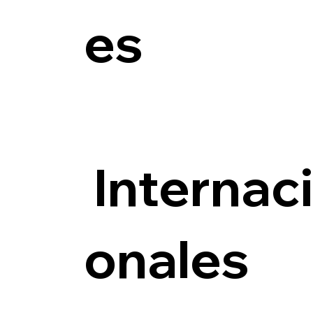
es
Internac
onales