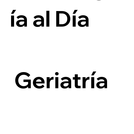
ía al Día
i
Geriatría