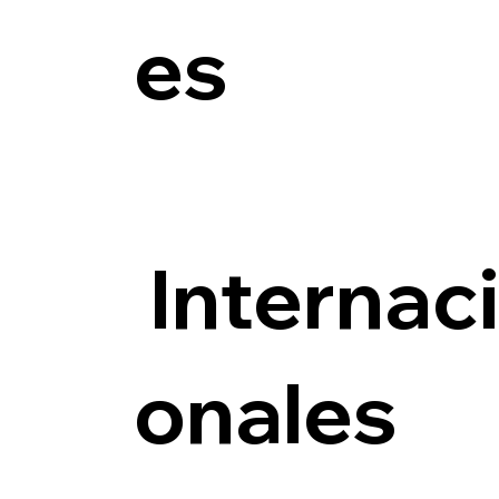
es
Internac
onales