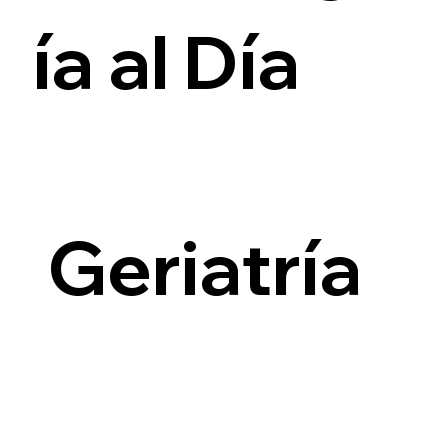
ía al Día
i
Geriatría