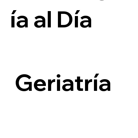
ía al Día
i
Geriatría