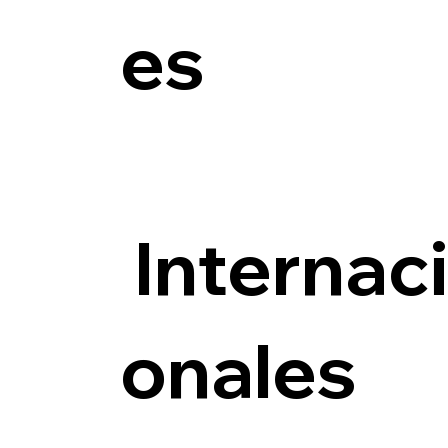
es
Internac
onales