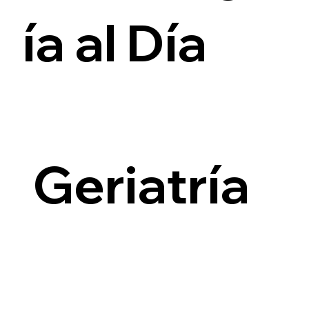
ía al Día
i
Geriatría