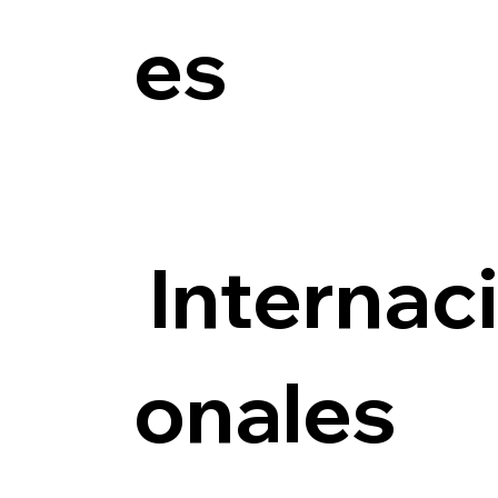
es
Internac
onales