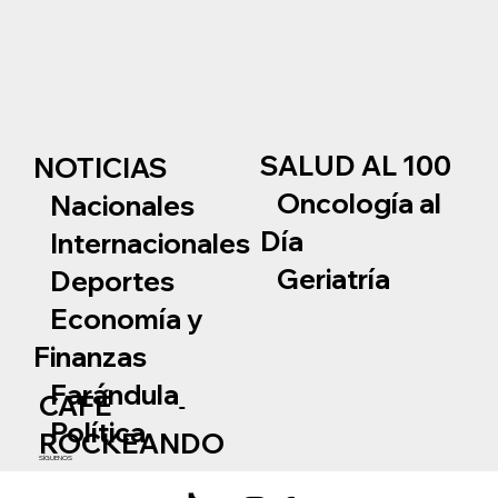
SALUD AL 100
NOTICIAS
Oncología al
Nacionales
Día
Internacionales
Geriatría
Deportes
Economía y
Finanzas
Farándula
CAFÉ
Política
ROCKEANDO
SÍGUENOS