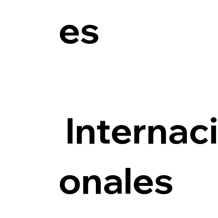
es
Internac
onales