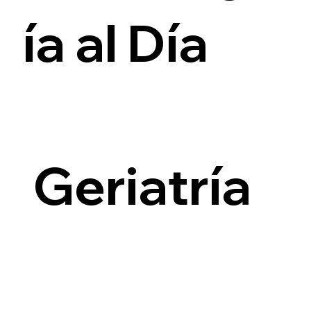
ía al Día
i
Geriatría