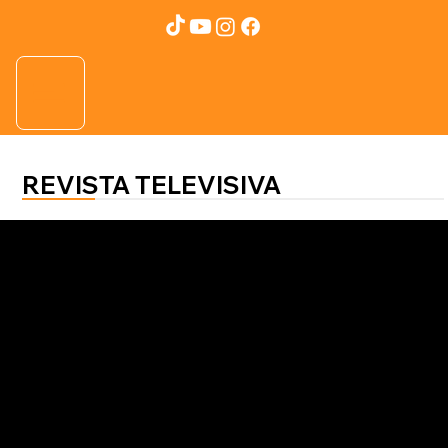
REVISTA TELEVISIVA
SALUD AL 100
Mayo Clinic
Todos pueden desarrollar cáncer
de piel: expertos advierten sobre la
importancia del diagnóstico
temprano