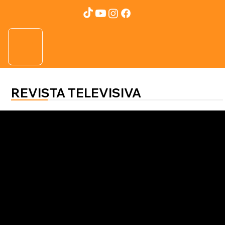
REVISTA TELEVISIVA
Salud al 100
Mayo Clinic
Quimioterapia previa mejora
supervivencia en cáncer de
páncreas