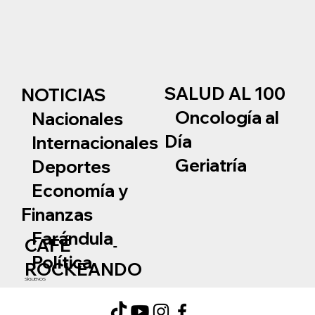
SALUD AL 100
NOTICIAS
Oncología al
Nacionales
Día
Internacionales
Geriatría
Deportes
Economía y
Finanzas
Farándula
CAFÉ
Política
ROCKEANDO
SÍGUENOS