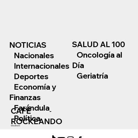
SALUD AL 100
NOTICIAS
Oncología al
Nacionales
Día
Internacionales
Geriatría
Deportes
Economía y
Finanzas
Farándula
CAFÉ
Política
ROCKEANDO
SÍGUENOS