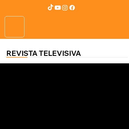
REVISTA TELEVISIVA
EL CANDIDATO
Maribel Espinoza apuesta fuerte en
los comicios de 2025 con 18
millones de lempiras, de los cuales
el 90% son fondos propios