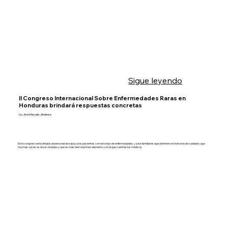
Sigue leyendo
II Congreso Internacional Sobre Enfermedades Raras en
Honduras brindará respuestas concretas
Lic. Ana Marcela Jiménez
Este congreso está dirigido al personal de salud, a los pacientes con este tipo de enfermedades, y a los familiares que obtienen el síndrome de cuidador, que
muchas veces es el ser olvidado y que es más bien el primer elemento con el que cuentan los médicos.