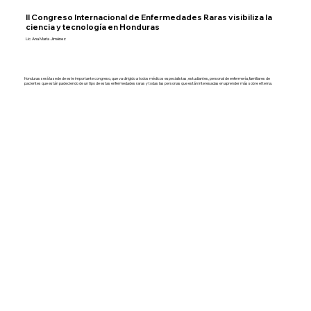
II Congreso Internacional de Enfermedades Raras visibiliza la
ciencia y tecnología en Honduras
Lic. Ana María Jiménez
Honduras será la sede de este importante congreso, que va dirigido a todos médicos especialistas, estudiantes, personal de enfermería, familiares de
pacientes que están padeciendo de un tipo de estas enfermedades raras y todas las personas que están interesadas en aprender más sobre el tema.