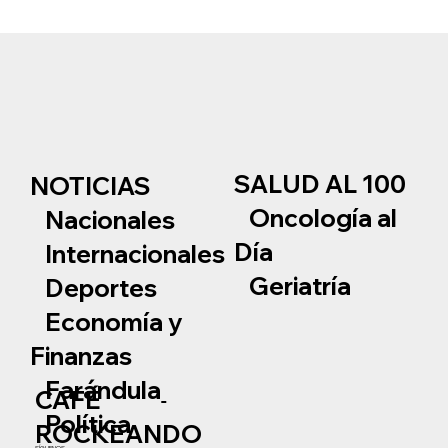
SALUD AL 100
NOTICIAS
Oncología al
Nacionales
Día
Internacionales
Geriatría
Deportes
Economía y
Finanzas
Farándula
CAFÉ
Política
ROCKEANDO