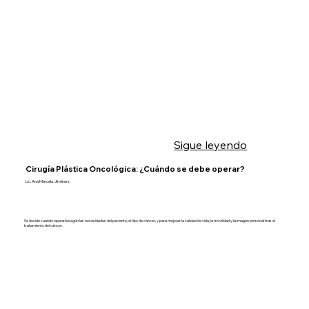
Sigue leyendo
Cirugía Plástica Oncológica: ¿Cuándo se debe operar?
Lic. Ana Marcela Jiménez
Se decide cuándo operarla según las necesidades del paciente, el tipo de cáncer, y para mejorar la calidad de vida, la movilidad y la imagen personal tras el
tratamiento del cáncer.