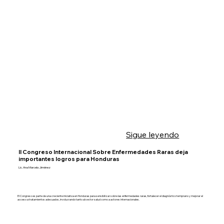
Sigue leyendo
II Congreso Internacional Sobre Enfermedades Raras deja
importantes logros para Honduras
Lic. Ana Marcela Jiménez
El Congreso es parte de una creciente iniciativa en Honduras para sensibilizar sobre las enfermedades raras, fortalecer el diagnóstico temprano y mejorar el
acceso a tratamientos adecuados, involucrando tanto al sector salud como a actores internacionales.