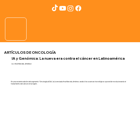
ARTÍCULOS DE ONCOLOGÍA
IA y Genómica: La nueva era contra el cáncer en Latinoamérica
Lic. Ana Marcela Jiménez
En una reciente edición del segmento "Oncología al Día", la Licenciada Ana Marcela Jiménez analizó los avances tecnológicos que están revolucionando el
tratamiento del cáncer en la región.