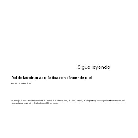
Sigue leyendo
Rol de las cirugías plásticas en cáncer de piel
Lic. Ana Marcela Jiménez
En Oncología al Día, el Director médico de PROSALUD MEDICAL en El Salvador, Dr. Carlos Torruella, Cirujano plástico y Microcirujano certificado, nos expuso la
importancia de la prevención y el tratamiento del Cáncer en piel.