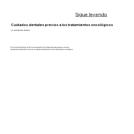
Sigue leyendo
Cuidados dentales previos a los tratamientos oncológicos
Lic. Ana Marcela Jiménez
En tu revista Honduras al 100, en el segmento Oncología al día, abordamos un tema
demasiado importante como es el cuidado dental previo a los tratamientos oncológicos.