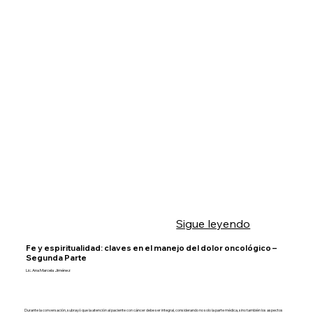
Sigue leyendo
Fe y espiritualidad: claves en el manejo del dolor oncológico –
Segunda Parte
Lic. Ana Marcela Jiménez
Durante la conversación, subrayó que la atención al paciente con cáncer debe ser integral, considerando no solo la parte médica, sino también los aspectos