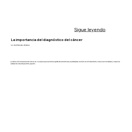
Sigue leyendo
La importancia del diagnóstico del cáncer
Lic. Ana Marcela Jiménez
La detección temprana del cáncer es crucial porque aumenta significativamente las posibilidades de éxito en el tratamiento, reduce la mortalidad y mejora la
calidad de vida del paciente, apuntó.