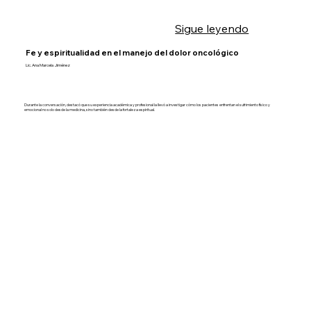
Sigue leyendo
Fe y espiritualidad en el manejo del dolor oncológico
Lic. Ana Marcela Jiménez
Durante la conversación, destacó que su experiencia académica y profesional la llevó a investigar cómo los pacientes enfrentan el sufrimiento físico y
emocional no solo desde la medicina, sino también desde la fortaleza espiritual.