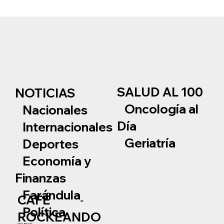
SALUD AL 100
NOTICIAS
Oncología al
Nacionales
Día
Internacionales
Geriatría
Deportes
Economía y
Finanzas
Farándula
CAFÉ
Política
ROCKEANDO