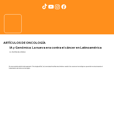
ARTÍCULOS DE ONCOLOGÍA
IA y Genómica: La nueva era contra el cáncer en Latinoamérica
Lic. Ana Marcela Jiménez
En una reciente edición del segmento "Oncología al Día", la Licenciada Ana Marcela Jiménez analizó los avances tecnológicos que están revolucionando el
tratamiento del cáncer en la región.