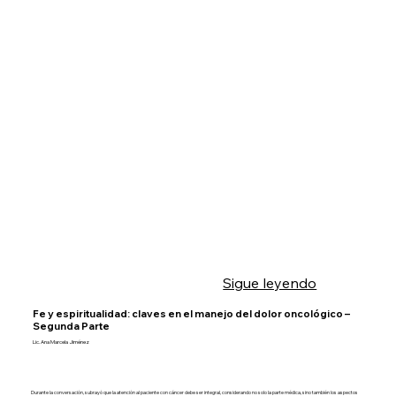
Sigue leyendo
Fe y espiritualidad: claves en el manejo del dolor oncológico –
Segunda Parte
Lic. Ana Marcela Jiménez
Durante la conversación, subrayó que la atención al paciente con cáncer debe ser integral, considerando no solo la parte médica, sino también los aspectos