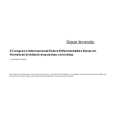
Sigue leyendo
II Congreso Internacional Sobre Enfermedades Raras en
Honduras brindará respuestas concretas
Lic. Ana Marcela Jiménez
Este congreso está dirigido al personal de salud, a los pacientes con este tipo de enfermedades, y a los familiares que obtienen el síndrome de cuidador, que
muchas veces es el ser olvidado y que es más bien el primer elemento con el que cuentan los médicos.