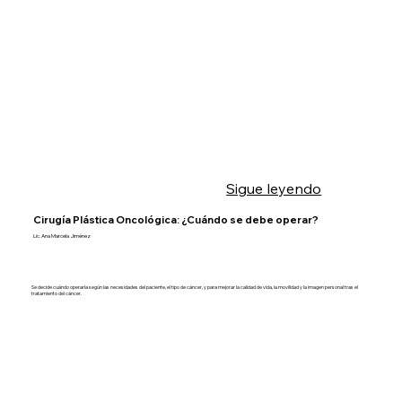
Sigue leyendo
Cirugía Plástica Oncológica: ¿Cuándo se debe operar?
Lic. Ana Marcela Jiménez
Se decide cuándo operarla según las necesidades del paciente, el tipo de cáncer, y para mejorar la calidad de vida, la movilidad y la imagen personal tras el
tratamiento del cáncer.