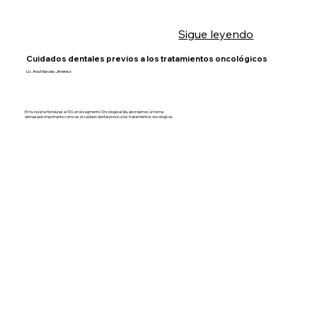
Sigue leyendo
Cuidados dentales previos a los tratamientos oncológicos
Lic. Ana Marcela Jiménez
En tu revista Honduras al 100, en el segmento Oncología al día, abordamos un tema
demasiado importante como es el cuidado dental previo a los tratamientos oncológicos.