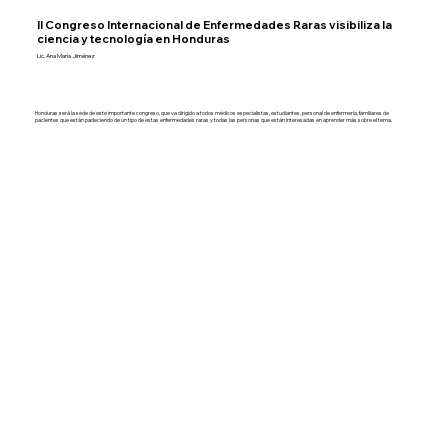
II Congreso Internacional de Enfermedades Raras visibiliza la
ciencia y tecnología en Honduras
Lic. Ana María Jiménez
Honduras será la sede de este importante congreso, que va dirigido a todos médicos especialistas, estudiantes, personal de enfermería, familiares de
pacientes que están padeciendo de un tipo de estas enfermedades raras y todas las personas que están interesadas en aprender más sobre el tema.