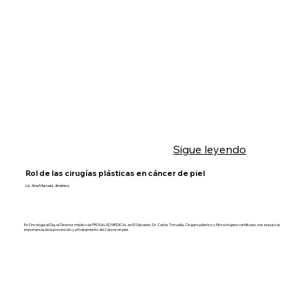
Sigue leyendo
Rol de las cirugías plásticas en cáncer de piel
Lic. Ana Marcela Jiménez
En Oncología al Día, el Director médico de PROSALUD MEDICAL en El Salvador, Dr. Carlos Torruella, Cirujano plástico y Microcirujano certificado, nos expuso la
importancia de la prevención y el tratamiento del Cáncer en piel.