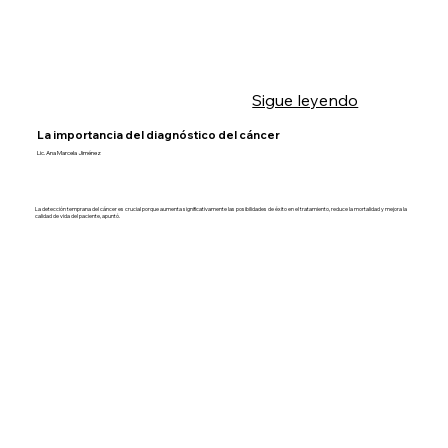
Sigue leyendo
La importancia del diagnóstico del cáncer
Lic. Ana Marcela Jiménez
La detección temprana del cáncer es crucial porque aumenta significativamente las posibilidades de éxito en el tratamiento, reduce la mortalidad y mejora la
calidad de vida del paciente, apuntó.