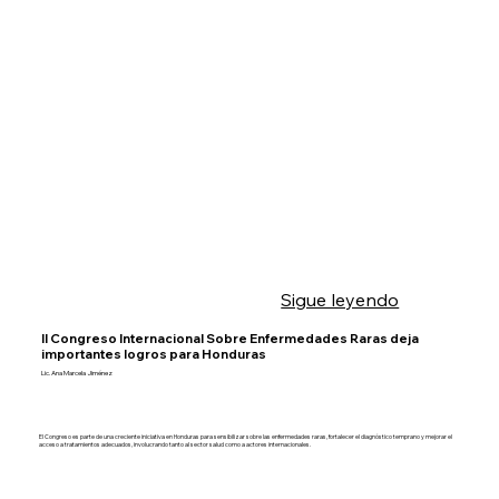
Sigue leyendo
II Congreso Internacional Sobre Enfermedades Raras deja
importantes logros para Honduras
Lic. Ana Marcela Jiménez
El Congreso es parte de una creciente iniciativa en Honduras para sensibilizar sobre las enfermedades raras, fortalecer el diagnóstico temprano y mejorar el
acceso a tratamientos adecuados, involucrando tanto al sector salud como a actores internacionales.