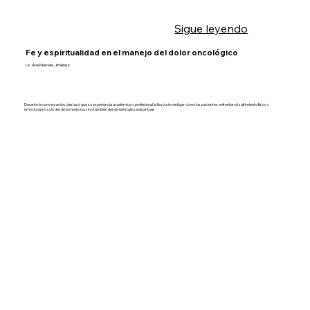
Sigue leyendo
Fe y espiritualidad en el manejo del dolor oncológico
Lic. Ana Marcela Jiménez
Durante la conversación, destacó que su experiencia académica y profesional la llevó a investigar cómo los pacientes enfrentan el sufrimiento físico y
emocional no solo desde la medicina, sino también desde la fortaleza espiritual.