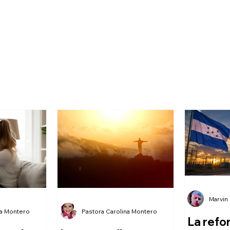
Marvin
na Montero
Pastora Carolina Montero
La refo