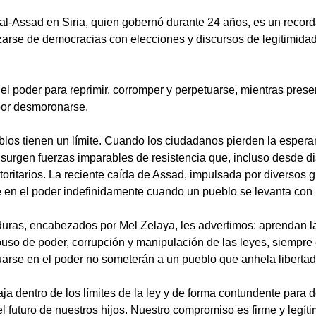
l-Assad en Siria, quien gobernó durante 24 años, es un recorda
azarse de democracias con elecciones y discursos de legitimid
 el poder para reprimir, corromper y perpetuarse, mientras pres
por desmoronarse.
blos tienen un límite. Cuando los ciudadanos pierden la esper
urgen fuerzas imparables de resistencia que, incluso desde dist
ritarios. La reciente caída de Assad, impulsada por diversos 
 en el poder indefinidamente cuando un pueblo se levanta con 
duras, encabezados por Mel Zelaya, les advertimos: aprendan la 
so de poder, corrupción y manipulación de las leyes, siempre e
arse en el poder no someterán a un pueblo que anhela libertad,
ja dentro de los límites de la ley y de forma contundente para 
l futuro de nuestros hijos. Nuestro compromiso es firme y legít