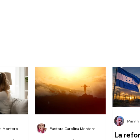
Marvin
na Montero
Pastora Carolina Montero
La refo