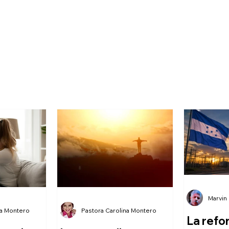
Marvin
na Montero
Pastora Carolina Montero
La refo