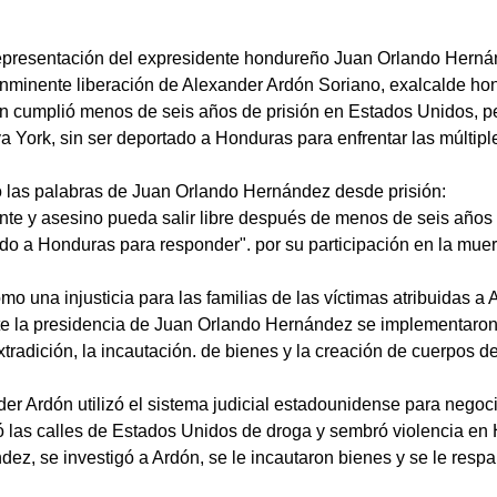
representación del expresidente hondureño Juan Orlando Herná
inminente liberación de Alexander Ardón Soriano, exalcalde hon
n cumplió menos de seis años de prisión en Estados Unidos, pe
eva York, sin ser deportado a Honduras para enfrentar las múltip
ió las palabras de Juan Orlando Hernández desde prisión:
nte y asesino pueda salir libre después de menos de seis años d
do a Honduras para responder". por su participación en la muer
como una injusticia para las familias de las víctimas atribuidas 
te la presidencia de Juan Orlando Hernández se implementaron
extradición, la incautación. de bienes y la creación de cuerpos 
 Ardón utilizó el sistema judicial estadounidense para negocia
ó las calles de Estados Unidos de droga y sembró violencia e
z, se investigó a Ardón, se le incautaron bienes y se le respal