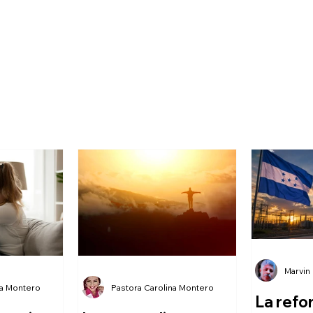
Marvin
na Montero
Pastora Carolina Montero
La refo