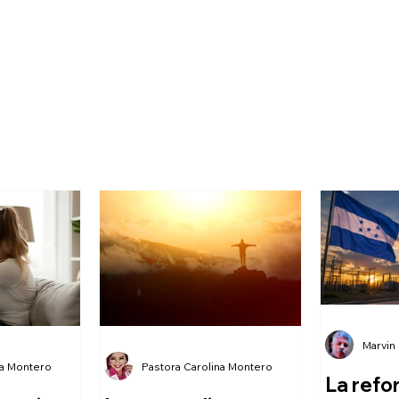
Marvin
na Montero
Pastora Carolina Montero
La refo