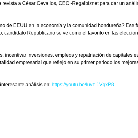
a revista a César Cevallos, CEO -Regalbiznet para dar un anális
rno de EEUU en la economía y la comunidad hondureña? Ese f
, candidato Republicano se ve como el favorito en las eleccion
, incentivar inversiones, empleos y repatriación de capitales 
ntalidad empresarial que reflejó en su primer periodo los mejo
nteresante análisis en: 
https://youtu.be/Iuvz-1VqxP8