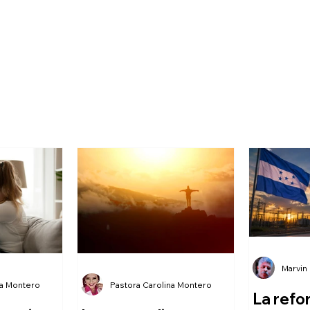
Marvin
na Montero
Pastora Carolina Montero
La refo