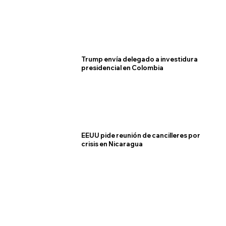
Trump envía delegado a investidura
presidencial en Colombia
EEUU pide reunión de cancilleres por
crisis en Nicaragua