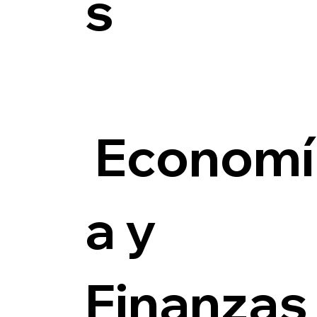
s
Economí
a y
Finanzas