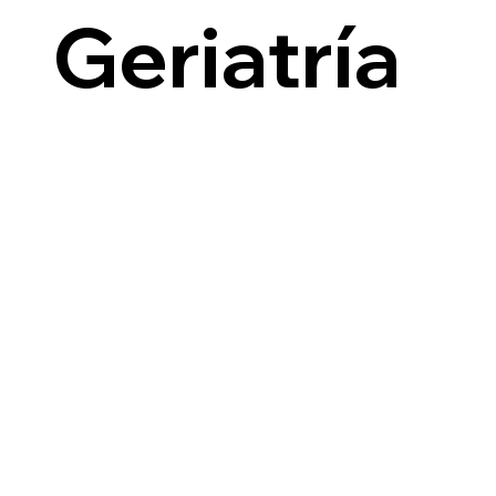
i
Geriatría